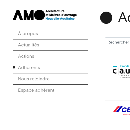
A
À propos
Actualités
Actions
Adhérents
Nous rejoindre
Espace adhérent