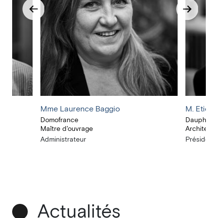
Mme Laurence Baggio
M. Etien
Domofrance
Dauphins 
Maître d'ouvrage
Architecte
Administrateur
Président(
Actualités