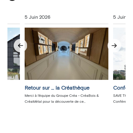
5 Juin 2026
5 Juin 2
Retour sur … la Créathèque
Confére
Merci à l'équipe du Groupe Créa - CréaBois &
SAVE THE DA
CréaMétal pour la découverte de ce...
Conférence a