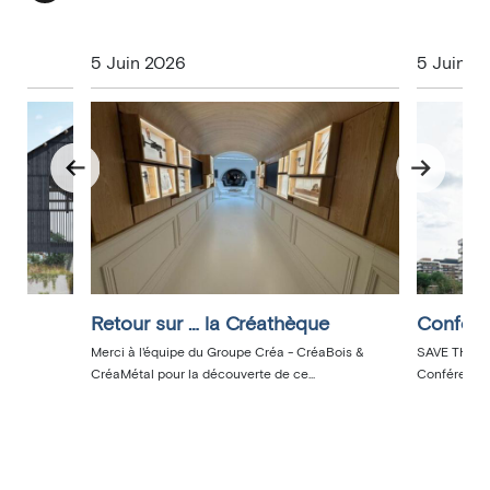
5 Juin 2026
5 Juin 2
Retour sur … la Créathèque
Confére
Merci à l'équipe du Groupe Créa - CréaBois &
SAVE THE DA
CréaMétal pour la découverte de ce...
Conférence a