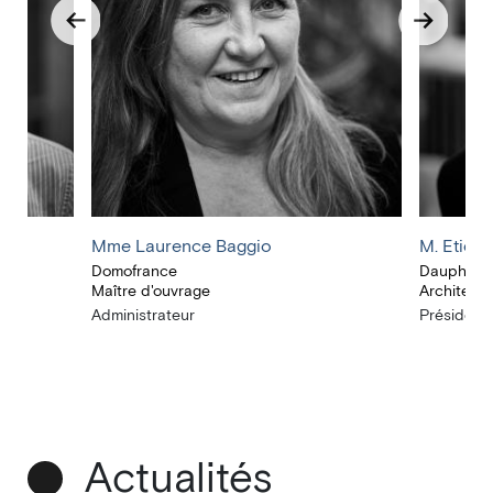
Mme Laurence Baggio
M. Etien
Domofrance
Dauphins 
Maître d'ouvrage
Architecte
Administrateur
Président(
Actualités