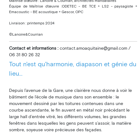
Maîtrise d’œuvre : Lanoire & Courrian, architectes mandataires
Équipe de Maîtrise d'œuvre :ODETEC - BE TCE + LS2 - paysagiste +
Emacoustic - BE acoustique + Gescor, OPC
Livraison : printemps 2024
©Lanoire&Courrian
Contact et informations :
contact.amoaquitaine@gmail.com
/
06 31 80 26 32
Tout n'est qu'harmonie, diapason et génie du
lieu…
Depuis l’avenue de la Gare, une clairière nous donne à voir le
bâtiment de l’école de musique dans son ensemble : le
mouvement dessiné par les toitures contenues dans une
courbe ascendante, le fin auvent en métal noir précédant le
large hall d’entrée vitré, les différents volumes, les grandes
fenêtres dans lesquelles les gens peuvent s’assoir, la matière
sombre, soyeuse voire précieuse des façades.